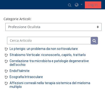
Vai al contenuto principale
Attiva/disattiva in
Log in
Categorie Articoli:
Cerca Articolo
Cerca A
Lo pterigio: un problema da non sottovalutare
Strabismo Verticale: riconoscerlo, capirlo, trattarlo
Correlazione tra microbiota e patologie degenerative
dell'occhio
Endoftalmite
Ecografia Intraoculare
Affezioni corneali nella terapia sistemica del mieloma
multiplo